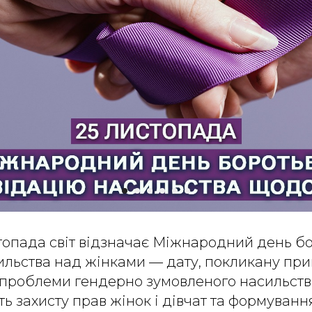
топада світ відзначає Міжнародний день б
ильства над жінками — дату, покликану при
 проблеми гендерно зумовленого насильств
ть захисту прав жінок і дівчат та формуванн