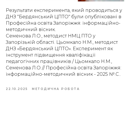
Результати експеримента, який проводиться у
ДНЗ "Бердянський ЦПТО" були опубліковані в
Професійна освіта Запоріжжя: інформаційно-
методичний вісник.
Семенова Л.О., методист НМЦ ПТО у
Запорізькій області. Цьомкало Н.М., методист
ДНЗ «Бердянський ЦПТО». Експеримент як
інструмент підвищення кваліфікації
педагогічних працівників./ Цьомкало Н.М.,
Семенова Л.О.// Професійна освіта Запоріжжя:
інформаційно-методичний вісник - 2025 №.С..
22.10.2025
МЕТОДИЧНА РОБОТА