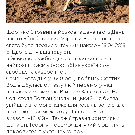
Щорічно 6 травня військові відзначають День
піхоти Збройних сил України. Започатковане
свято було президентським наказом 19.04.2019
р. Цього дня вшановують
військовослужбовців, які проявили свої
найкращі риси у боротьбі за українську
свободу та суверенітет.
Саме цього дня у 1648 році поблизу Жовтих
Вод відбулась битва, у якій перемогу над
поляками отримало Військо Запорізьке. На
чолі стояв Богдан Хмельницький. Ця битва
увійшла в історію, адже для козаків вона стала
першою переможною у Національно-
визвольній війні. Також 6 травня християни
шанують Георгія Переможця, який є одним із
покровителів української армії.