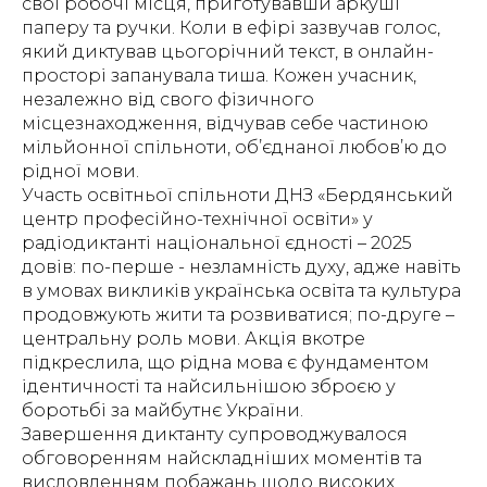
свої робочі місця, приготувавши аркуші
паперу та ручки. Коли в ефірі зазвучав голос,
який диктував цьогорічний текст, в онлайн-
просторі запанувала тиша. Кожен учасник,
незалежно від свого фізичного
місцезнаходження, відчував себе частиною
мільйонної спільноти, об’єднаної любов’ю до
рідної мови.
Участь освітньої спільноти ДНЗ «Бердянський
центр професійно-технічної освіти» у
радіодиктанті національної єдності – 2025
довів: по-перше - незламність духу, адже навіть
в умовах викликів українська освіта та культура
продовжують жити та розвиватися; по-друге –
центральну роль мови. Акція вкотре
підкреслила, що рідна мова є фундаментом
ідентичності та найсильнішою зброєю у
боротьбі за майбутнє України.
Завершення диктанту супроводжувалося
обговоренням найскладніших моментів та
висловленням побажань щодо високих