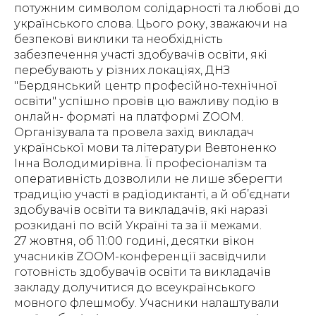
потужним символом солідарності та любові до
українського слова. Цього року, зважаючи на
безпекові виклики та необхідність
забезпечення участі здобувачів освіти, які
перебувають у різних локаціях, ДНЗ
"Бердянський центр професійно-технічної
освіти" успішно провів цю важливу подію в
онлайн- форматі на платформі ZOOM.
Організувала та провела захід викладач
української мови та літератури Вевтоненко
Інна Володимирівна. Її професіоналізм та
оперативність дозволили не лише зберегти
традицію участі в радіодиктанті, а й об’єднати
здобувачів освіти та викладачів, які наразі
розкидані по всій Україні та за її межами.
27 жовтня, об 11:00 годині, десятки вікон
учасників ZOOM-конференції засвідчили
готовність здобувачів освіти та викладачів
закладу долучитися до всеукраїнського
мовного флешмобу. Учасники налаштували