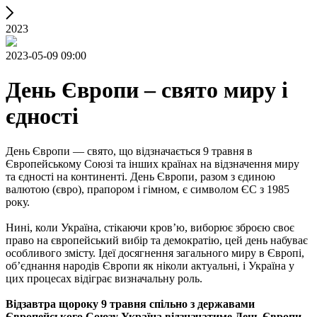
2023
2023-05-09 09:00
День Європи – свято миру і
єдності
День Європи — свято, що відзначається 9 травня в
Європейському Союзі та інших країнах на відзначення миру
та єдності на континенті. День Європи, разом з єдиною
валютою (євро), прапором і гімном, є символом ЄС з 1985
року.
Нині, коли Україна, стікаючи кров’ю, виборює зброєю своє
право на європейський вибір та демократію, цей день набуває
особливого змісту. Ідеї досягнення загального миру в Європі,
об’єднання народів Європи як ніколи актуальні, і Україна у
цих процесах відіграє визначальну роль.
Відзавтра щороку 9 травня спільно з державами
Європейського Союзу Україна відзначатиме День Європи.