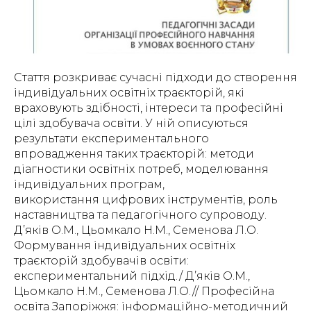
Стаття розкриває сучасні підходи до створення
індивідуальних освітніх траєкторій, які
враховують здібності, інтереси та професійні
цілі здобувача освіти. У ній описуються
результати експериментального
впровадження таких траєкторій: методи
діагностики освітніх потреб, моделювання
індивідуальних програм,
використання цифрових інструментів, роль
наставництва та педагогічного супроводу.
Д’яків О.М., Цьомкало Н.М., Семенова Л.О.
Формування індивідуальних освітніх
траєкторій здобувачів освіти:
експериментальний підхід./ Д’яків О.М.,
Цьомкало Н.М., Семенова Л.О.// Професійна
освіта Запоріжжя: інформаційно-методичний