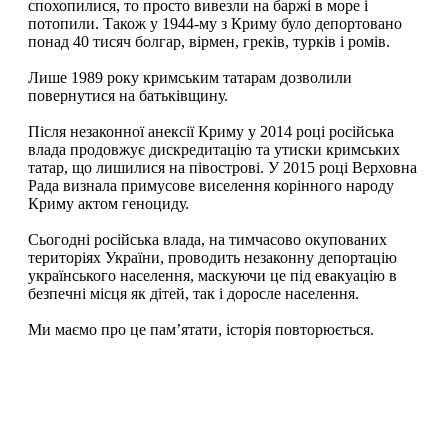
спохопилися, то просто вивезли на баржі в море і
потопили. Також у 1944-му з Криму було депортовано
понад 40 тисяч болгар, вірмен, греків, турків і ромів.
Лише 1989 року кримським татарам дозволили
повернутися на батьківщину.
Після незаконної анексії Криму у 2014 році російська
влада продовжує дискредитацію та утиски кримських
татар, що лишилися на півострові. У 2015 році Верховна
Рада визнала примусове виселення корінного народу
Криму актом геноциду.
Сьогодні російська влада, на тимчасово окупованих
територіях України, проводить незаконну депортацію
українського населення, маскуючи це під евакуацію в
безпечні місця як дітей, так і доросле населення.
Ми маємо про це пам’ятати, історія повторюється.