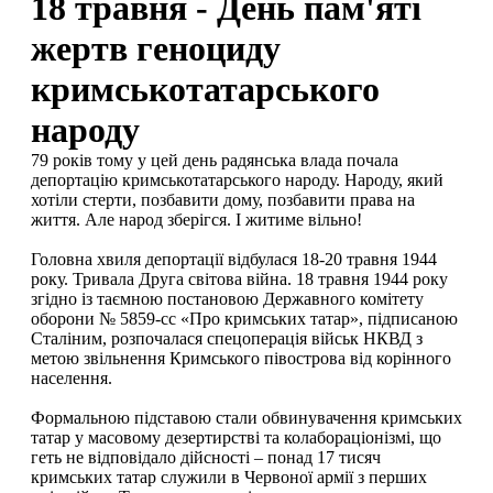
18 травня - День пам'яті
жертв геноциду
кримськотатарського
народу
79 років тому у цей день радянська влада почала
депортацію кримськотатарського народу. Народу, який
хотіли стерти, позбавити дому, позбавити права на
життя. Але народ зберігся. І житиме вільно!
Головна хвиля депортації відбулася 18-20 травня 1944
року. Тривала Друга світова війна. 18 травня 1944 року
згідно із таємною постановою Державного комітету
оборони № 5859-сс «Про кримських татар», підписаною
Сталіним, розпочалася спецоперація військ НКВД з
метою звільнення Кримського півострова від корінного
населення.
Формальною підставою стали обвинувачення кримських
татар у масовому дезертирстві та колабораціонізмі, що
геть не відповідало дійсності – понад 17 тисяч
кримських татар служили в Червоної армії з перших