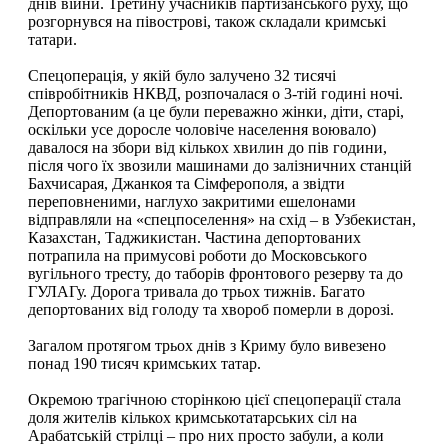
днів війни. Третину учасників партизанського руху, що
розгорнувся на півострові, також складали кримські
татари.
Спецоперація, у якій було залучено 32 тисячі
співробітників НКВД, розпочалася о 3-тій годині ночі.
Депортованим (а це були переважно жінки, діти, старі,
оскільки усе доросле чоловіче населення воювало)
давалося на збори від кількох хвилин до пів години,
після чого їх звозили машинами до залізничних станцій
Бахчисарая, Джанкоя та Сімферополя, а звідти
переповненими, наглухо закритими ешелонами
відправляли на «спецпоселення» на схід – в Узбекистан,
Казахстан, Таджикистан. Частина депортованих
потрапила на примусові роботи до Московського
вугільного тресту, до таборів фронтового резерву та до
ГУЛАГу. Дорога тривала до трьох тижнів. Багато
депортованих від голоду та хвороб померли в дорозі.
Загалом протягом трьох днів з Криму було вивезено
понад 190 тисяч кримських татар.
Окремою трагічною сторінкою цієї спецоперації стала
доля жителів кількох кримськотатарських сіл на
Арабатській стрілці – про них просто забули, а коли