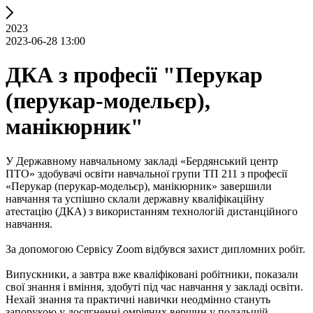
2023
2023-06-28 13:00
ДКА з професії "Перукар
(перукар-модельєр),
манікюрник"
У Державному навчальному закладі «Бердянський центр
ПТО» здобувачі освіти навчальної групи ТП 211 з професії
«Перукар (перукар-модельєр), манікюрник» завершили
навчання та успішно склали державну кваліфікаційну
атестацію (ДКА) з використанням технологій дистанційного
навчання.
За допомогою Сервісу Zoom відбувся захист дипломних робіт.
Випускники, а завтра вже кваліфіковані робітники, показали
свої знання і вміння, здобуті під час навчання у закладі освіти.
Нехай знання та практичні навички неодмінно стануть
запорукою у досягненні омріяних вершин у подальшій