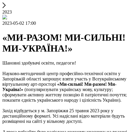
2023
2023-05-02 17:00
«МИ-РАЗОМ! МИ-СИЛЬНІ!
МИ-УКРАЇНА!»
Шановні здобувачі освіти, педагоги!
Науково-методичний центр професійно-технічної освіти у
Запорізькій області запрошує взяти участь у Всеукраїнському
віртуальному арт-просторі
«Ми-сильні! Ми-разом! Ми-
Україна!»
(популяризувати українську мову, культуру;
сформувати активну життєву позицію й патріотичні почуття;
показати єдність українського народу і цілісність України).
Захід відбудеться у м. Запоріжжя 25 травня 2023 року у
дистанційному форматі. Усі надіслані відео матеріали будуть
розміщенні на сайті у вільному доступі.
Адреса вебсайту буде надіслана кожному учаснику на вказані