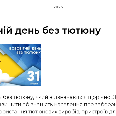
2025
ній день без тютюну
ь без тютюну, який відзначається щорічно 31
вищити обізнаність населення про заборон
користання тютюнових виробів, пристроїв д