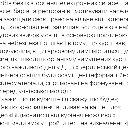
бів без їх згоряння, електронних сигарет та
фе, барів та ресторанів і мотивувати насе
та захищати своє право на вільне від тютюно
аль, тютюнопаління залишається однією з 
тових звичок у світі та основною причиною
ва небезпека полягає і в тому, що курці за
 оточуючим, в цигарковому димі міститься д
ин, які шкодять організму вимушених курці
ього важливого дня у ДНЗ «Бердянський це
нічної освіти» були розміщені інформаційн
відеоматеріали, спрямовані на формування
серед учнівської молоді:
Скажи, що ти куриш – і я скажу, що буде»;
 «Як тютюнопаління впливає на ваше тіло»;
део «Відмовитися від куріння можливо!»
ючі мали змогу пройти тест на визначення 