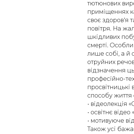
тютюнових виро
приміщеннях ка
своє здоров'я 
повітря. На ж
шкідливих побу
смерті. Особли
лише собі, а й
отруйних речов
відзначення ц
професійно-тех
просвітницькі 
способу життя 
• відеолекція «
• освітнє відео
• мотивуюче ві
Також усі бажа