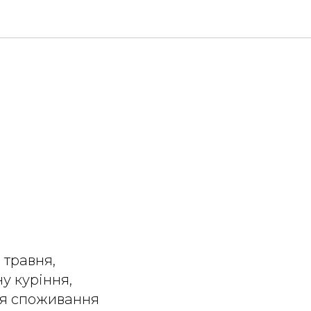
 травня,
у куріння,
ля споживання