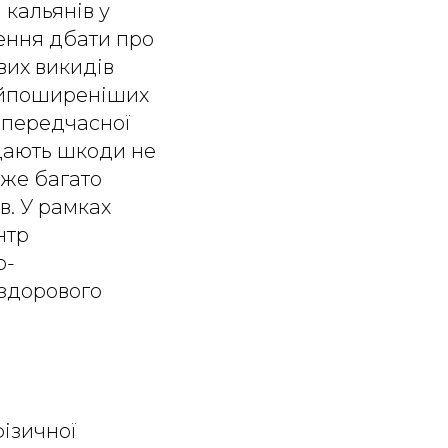
 кальянів у
лення дбати про
вих викидів
найпоширеніших
 передчасної
вдають шкоди не
уже багато
в. У рамках
нтр
о-
 здорового
фізичної