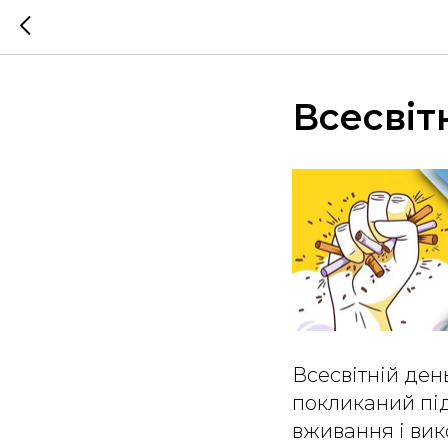
Всесвіт
Всесвітній ден
покликаний під
вживання і ви