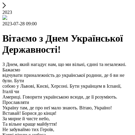
2023
2023-07-28 09:00
Вітаємо з Днем Української
Державності!
З Днем, який нагадує нам, що ми вільні, єдині та незалежні.
Бажаємо
відчувати приналежність до української родини, де б ви не
були. Бути
собою у Львові, Києві, Херсоні. Бути українцем в Іспанії,
Італії чи
Америці. Говорити українською всюди, де її розуміють.
Прославляти
Україну там, де про неї мало знають. Вітаю, Україно!
Вставай! Борися до кінця!
За мирне й чисте небо,
Та вільне краще майбуття!
Не забуваймо тих Героїв,
Котрі пішли у небеса,