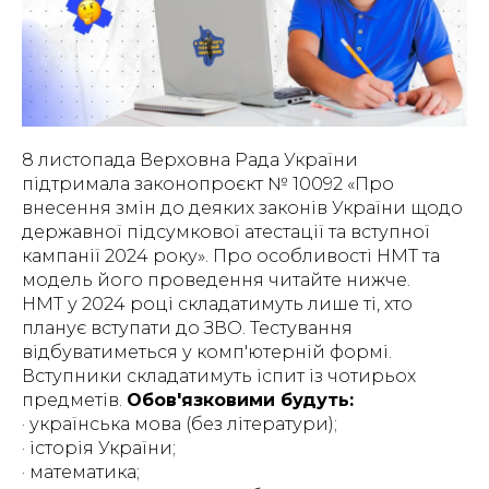
8 листопада Верховна Рада України
підтримала законопроєкт № 10092 «Про
внесення змін до деяких законів України щодо
державної підсумкової атестації та вступної
кампанії 2024 року». Про особливості НМТ та
модель його проведення читайте нижче.
НМТ у 2024 році складатимуть лише ті, хто
планує вступати до ЗВО. Тестування
відбуватиметься у комп'ютерній формі.
Вступники складатимуть іспит із чотирьох
предметів.
Обов'язковими будуть:
· українська мова (без літератури);
· історія України;
· математика;