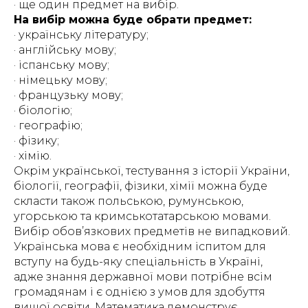
· ще один предмет на вибір.
На вибір можна буде обрати предмет:
· українську літературу;
· англійську мову;
· іспанську мову;
· німецьку мову;
· французьку мову;
· біологію;
· географію;
· фізику;
· хімію.
Окрім української, тестування з історії України,
біології, географії, фізики, хімії можна буде
скласти також польською, румунською,
угорською та кримськотатарською мовами.
Вибір обовʼязкових предметів не випадковий.
Українська мова є необхідним іспитом для
вступу на будь-яку спеціальність в Україні,
адже знання державної мови потрібне всім
громадянам і є однією з умов для здобуття
вищої освіти. Математика демонструє