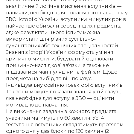
аналітичне й логічне мислення вступників —
навички, необхідні для подальшого навчання у
ЗВО. Історію України вступники минулих років
найчастіше обирали серед інших предметів,
адже результати цього іспиту можна
використати для різних суспільно-
гуманітарних або технічних спеціальностей.
Знання з історії України формують уміння
критично мислити, будувати й оцінювати
причинно-наслідкові зв'язки, а також не
піддаватися маніпуляціям та фейкам. Щодо
предмета на вибір, то він показує
індивідуальну освітню траєкторію вступників.
Так вони можуть показати знання у тій галузі,
яка необхідна для вступу, а ЗВО — оцінити
мотивацію до навчання.
На виконання завдань з кожного предмета
учасники матимуть по 60 хвилин. Усі 4
тестування вступники складатимуть протягом
одного дня у два блоки по 120 хвилин (2