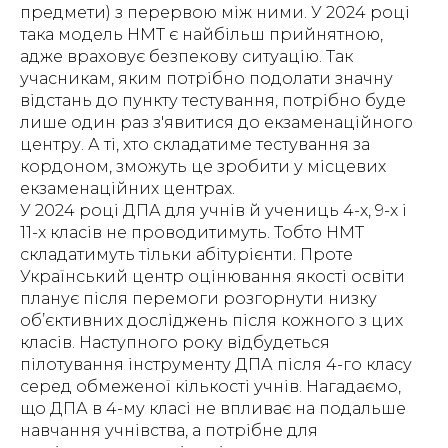
предмети) з перервою між ними. У 2024 році
така модель НМТ є найбільш прийнятною,
адже враховує безпекову ситуацію. Так
учасникам, яким потрібно подолати значну
відстань до пункту тестування, потрібно буде
лише один раз з'явитися до екзаменаційного
центру. А ті, хто складатиме тестування за
кордоном, зможуть це зробити у місцевих
екзаменаційних центрах.
У 2024 році ДПА для учнів й учениць 4-х, 9-х і
11-х класів не проводитимуть. Тобто НМТ
складатимуть тільки абітурієнти. Проте
Український центр оцінювання якості освіти
планує після перемоги розгорнути низку
обʼєктивних досліджень після кожного з цих
класів. Наступного року відбудеться
пілотування інструменту ДПА після 4-го класу
серед обмеженої кількості учнів. Нагадаємо,
що ДПА в 4-му класі не впливає на подальше
навчання учнівства, а потрібне для